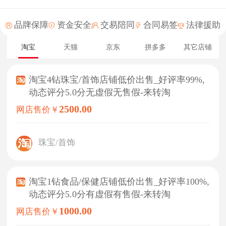
林*与官*达成交易
49分钟前
品牌保障
资金安全
交易陪同
合同易签
法律援助
李*梅与张*刚达成交易
1分钟前
官*与李*梅达成交易
12分钟前
淘宝
天猫
京东
拼多多
其它店铺
林*英与景*玉达成交易
54分钟前
淘宝4钻珠宝/首饰店铺低价出售_好评率99%,
李*梅与李*梅达成交易
56分钟前
动态评分5.0分无虚假无售假-来转淘
霍*与景*达成交易
24分钟前
2500.00
网店售价￥
景*玉与吕*达成交易
44分钟前
珠宝/首饰
官*与黄*达成交易
29分钟前
张*与李*梅达成交易
23分钟前
淘宝1钻食品/保健店铺低价出售_好评率100%,
黄*与李*强达成交易
24分钟前
动态评分5.0分有虚假有售假-来转淘
李*梅与余*达成交易
9分钟前
1000.00
网店售价￥