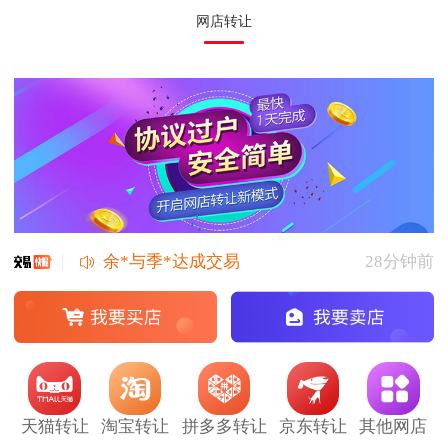
网店转让
王*与景*玉达成交易
36分钟前
刑*与余*达成交易
1分钟前
余*与季*达成交易
28分钟前
王*与季*达成交易
48分钟前
景*与王*达成交易
47分钟前
余*与林*达成交易
10分钟前
林*英与李*梅达成交易
27分钟前
天猫转让
淘宝转让
拼多多转让
京东转让
其他网店