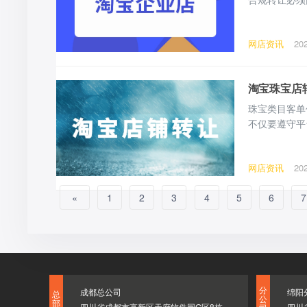
视核心转让门
整转让条件、
网店资讯
20
则：企业店铺
淘宝珠宝店
珠宝类目客单
不仅要遵守平
下是淘宝珠宝
一、转让前期
网店资讯
20
宝个人珠宝店
«
1
2
3
4
5
6
7
分
成都总公司
绵阳
总
公
部
四川省成都市高新区天府软件园G区8栋
四川