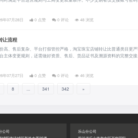
槛，最终遭遇店铺找回、债务牵连、经营受限等纠纷。以下是淘宝企业店
审核要求、操作规范及避坑要点，帮助买卖双方合规完成过户。 一、底
26年07月28日
0 点赞
0
评论
48 浏览
两大合规转让路径 淘宝企业店铺绑定企业主体，账号无法单独拆分过户
转让流程
价高、售后复杂、平台打假管控严格，淘宝珠宝店铺转让比普通类目更严
台主体变更规则，还需做好资质、售后、货品证书及溯源资料的完整交接
店铺标准化转让流程、核心细节与避坑要点，为买卖双方提供实用参考。
核验与筹备工作 交易洽谈前，双方需完成店铺全面核查，规避后续隐患
26年07月27日
0 点赞
0
评论
46 浏览
铺仅支持继承、直系亲属过户，不支持对外交易，市面转让均以企业珠宝
8
...
341
342
»
分公司
乐山分公司
省绵阳市涪城区新益大厦25楼
四川省乐山市市中区万华国际