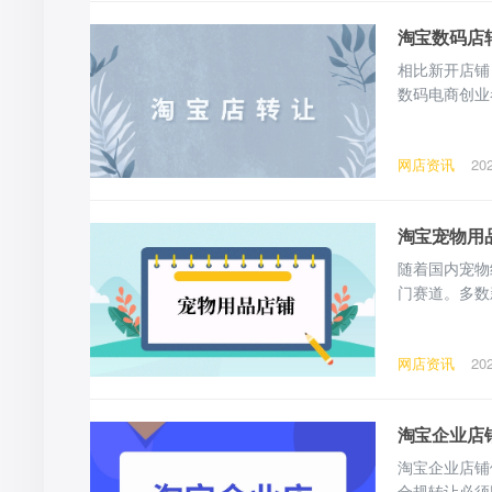
淘宝数码店
相比新开店铺
数码电商创业
道，店铺价值
决定。 一、
网店资讯
20
者的转让安全
淘宝宠物用
随着国内宠物
门赛道。多数
足、业务转型
经营状态与数
网店资讯
20
卖双方提供实
淘宝企业店
淘宝企业店铺
合规转让必须