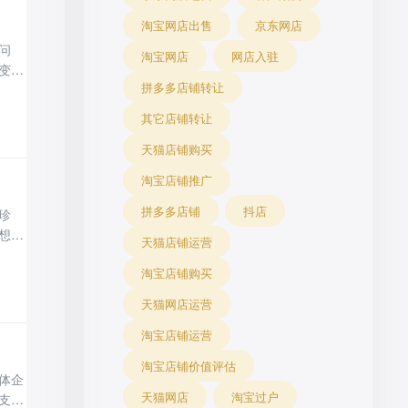
淘宝网店出售
京东网店
问
淘宝网店
网店入驻
变
拼多多店铺转让
店
耗时
其它店铺转让
禁止
天猫店铺购买
淘宝店铺推广
拼多多店铺
抖店
珍
想入
天猫店铺运营
助力
淘宝店铺购买
心，
仅
天猫网店运营
淘宝店铺运营
淘宝店铺价值评估
体企
天猫网店
淘宝过户
支及