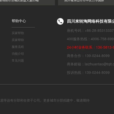
帮助中心
四川来转淘网络科技有限
座机号码：+86-28-85313337
买家帮助
400服务热线：4006-758-699
卖家帮助
服务流程
24小时业务联系：136-5813-8
功能介绍
商务合作：139-0244-8099
常见问题
商务邮箱：laizhuantao@tqit.
投诉热线：139-0244-8099
峨眉等设有分部和全资子公司。更多城市分部拟建中，敬请期待