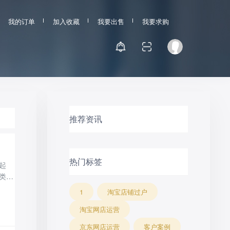
我的订单
加入收藏
我要出售
我要求购
推荐资讯
热门标签
起
类目
是淘
1
淘宝店铺过户
必须
淘宝网店运营
千
京东网店运营
客户案例