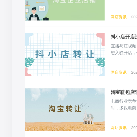
隐性成本，以
一、开店前期
网店资讯
20
耽误开店进度
抖小店开店
直播与短视频
想入驻开店，
与完整费用明
主体，备齐资
网店资讯
20
需完成化妆品
淘宝鞋包店
电商行业竞争
时，多数电商
个问题：同为
热门刚需类目
网店资讯
20
属性，奠定转