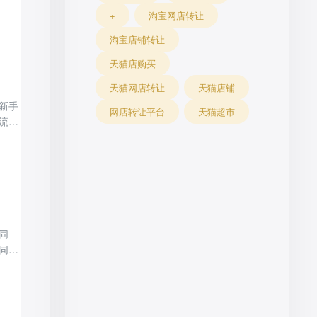
。
+
淘宝网店转让
驳回
类
淘宝店铺转让
天猫店购买
天猫网店转让
天猫店铺
新手
网店转让平台
天猫超市
流程
确定
产品
避
同
同一
饰类
基础
决定