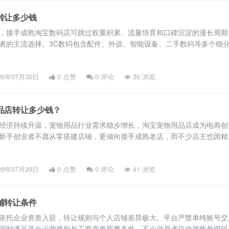
转让多少钱
，接手成熟淘宝数码店可跳过权重积累、流量培育和口碑沉淀的漫长周期
者的主流选择。3C数码包含配件、外设、智能设备、二手数码等多个细
无固定标准，由店铺类型、信誉等级、运营状态、资质合规性等多重维度
店铺类型：个人C店与企业店价值差异 淘宝数码店分为个人C店和企业店铺
26年07月30日
0 点赞
0
评论
35 浏览
性、资产价值和发展空间差异显著，是定价的核心基础。个人C店绑定
品店转让多少钱？
经济持续升温，宠物用品行业需求稳步增长，淘宝宠物用品店成为电商创
新手创业者不愿从零搭建店铺，更倾向接手成熟老店，而不少店主也因精
选择转让店铺。淘宝宠物店的转让价值没有固定标准，核心取决于店铺资
据权重。以下是淘宝宠物用品店铺转让的价值评判标准及核心影响因素，
26年07月29日
0 点赞
0
评论
41 浏览
用参考。 一、店铺等级：决定转让价值的基础框架 淘宝店铺分为个人C
铺转让条件
依托企业资质入驻，转让规则与个人店铺差异极大。平台严禁单纯账号交
同时满足平台运营规则与工商变更双重条件。不少交易者仅交接账号密码