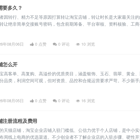
需要多久？
者因转行、精力不足等原因打算转让淘宝店铺，转让时长是大家最关注的
转让绝非简单交接账号密码，包含前期筹备、平台审核、资料核验、工商
等多个流程，店铺类型和转让方式不同，耗时差异明显。 一、不同类型
周期参考 淘宝店铺分为个人店铺和企业店铺，两类店铺转让流程不同，
26年08月06日
0 点赞
0
评论
10 浏览
个人店铺官方过户仅支持继承、离婚财产分割、近亲属过户等合规场景，
铺怎么开
宝高客单、高复购、高溢价的优质类目，涵盖银饰、玉石、翡翠、黄金、
分品类，利润空间可观，但对资质、品控和合规运营要求严苛。不少新手
却不熟悉开店流程和平台类目规则。以下是淘宝珠宝店铺完整开店流程，
开店。 一、开店前期筹备 开店前期筹备是规避审核失败、店铺违规的核
26年08月05日
0 点赞
0
评论
16 浏览
实到位。资质方面，淘宝珠宝类目分为个人店和企业店。个人店门槛低，
铺注册流程及费用
的天猫店铺，淘宝企业店铺入驻门槛低、公信力优于个人店铺，是中小实
布局线上电商的优选渠道。不少创业者不了解企业店的入驻步骤、硬性开