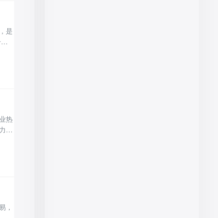
，是
分赛
综合
，两
业热
力不
质、
为买
易，
，忽