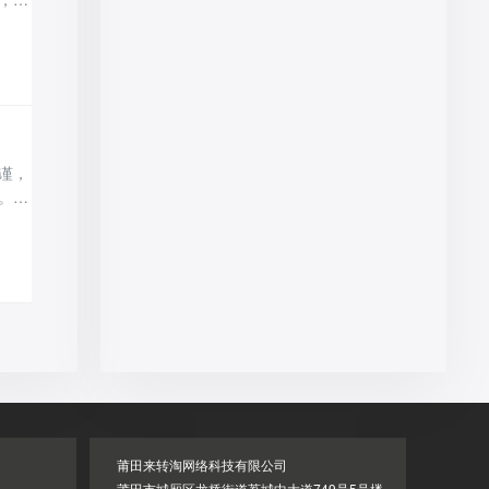
铺完
层规
，
谨，
。以
。淘
店为
莆田来转淘网络科技有限公司
莆田市城厢区龙桥街道荔城中大道749号5号楼