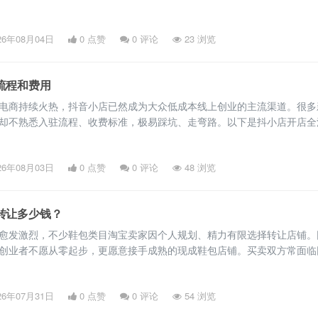
下是淘宝企业店铺完整注册流程及各项费用，帮助商家清晰规划开店事宜
：筹备核心资质材料 正式申请入驻前，需提前备齐资质资料，避免审核
26年08月04日
0 点赞
0
评论
23 浏览
。首先是企业主体资质，需有效期内的营业执照，经营范围匹配主营商品
流程和费用
电商持续火热，抖音小店已然成为大众低成本线上创业的主流渠道。很多
却不熟悉入驻流程、收费标准，极易踩坑、走弯路。以下是抖小店开店全
细，帮助新手清晰规划成本，顺利完成开店入驻。 一、开店前期准备：
质 此外，特殊品类需补充专项资质：食品类目需食品经营许可证，美妆
26年08月03日
0 点赞
0
评论
48 浏览
备案，品牌类商品需提供商标证书及品牌授权，资质材料需清晰无遮挡，
转让多少钱？
愈发激烈，不少鞋包类目淘宝卖家因个人规划、精力有限选择转让店铺。
创业者不愿从零起步，更愿意接手成熟的现成鞋包店铺。买卖双方常面临
淘宝鞋包店，转让价值差异极大，却不清楚核心估值逻辑。鞋包是淘宝服
，受众广泛、交易流通性强，店铺转让拥有成熟的估值体系。 一、店铺
26年07月31日
0 点赞
0
评论
54 浏览
让核心价值 店铺基础资质与信誉等级，是鞋包店转让估值的首要标准，