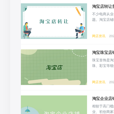
淘宝店转让
不少电商从业
题。淘宝店铺
更、店铺交接
铺，转让基础
网店资讯
20
差距较大。 
随意
淘宝珠宝店
珠宝首饰是淘
珠、彩宝等细
局珠宝电商，
新手顺利落地
网店资讯
20
新手需提前落
淘宝企业店
相较于高门槛
业、初创商家