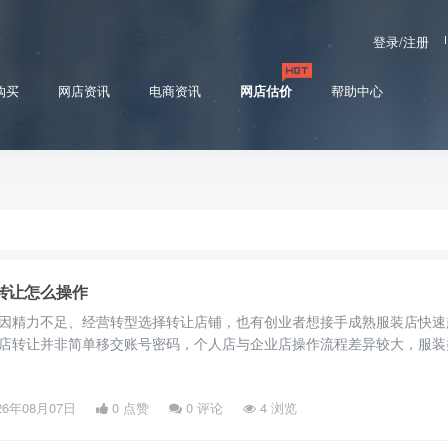
登录/注册
购买
网店资讯
电商资讯
网店估价
帮助中心
转让怎么操作
因精力不足、经营转型选择转让店铺，也有创业者想接手成熟服装店快速
店转让并非简单移交账号密码，个人店与企业店操作流程差异较大，服装
牌授权、售后纠纷等诸多问题，操作不当极易产生资金和法律风险。以下
全套实操步骤。 一、转让前置：服装店全面自检核验 正式转让前，商家
26年08月07日
0 点赞
0
评论
4 浏览
自检，店铺状态异常将直接驳回过户申请。首先核查店铺经营状态，通过