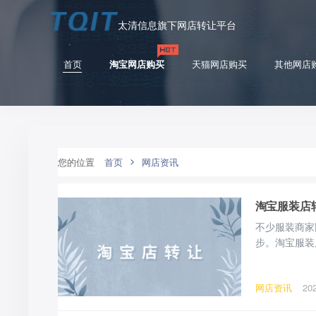
太清信息旗下网店转让平台
首页
淘宝网店购买
天猫网店购买
其他网店
您的位置
首页
网店资讯
淘宝服装店
不少服装商家
步。淘宝服装
涉及货源、品
宝服装店转让
网店资讯
20
完成店铺全面