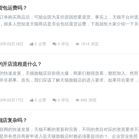
货包运费吗？
订单购买商品后，可能会因为某些原因想要退货。事实上，天猫平台对退
，很多人想知道天猫商店是否会包括退货运费，下面就给大家介绍一下关
铺包退货运费吗？ 淘宝上的退邮费就是退货运费。卖方应承担
题描述不一致、假货等原因的退货/款，卖方应承担发货和退货邮费。如
22年03月18日
0 点赞
0
评论
1514 浏览
货后可以投诉。买方因个人原因不喜欢或不想
的开店流程是什么？
的快速发展，天猫旗舰店目前很火爆，商家们都很羡慕，都想加入。然而
并非易事。首先，我们应该了解天猫旗舰店的进入要求。如果符合要求，
入驻，如果符合入驻条件，天猫旗舰店就可以入驻。天猫旗舰店的开店流
天猫之前，需要提前准备好相关的企业资质，然后打开电脑进行正常的入
22年03月17日
0 点赞
0
评论
845 浏览
宝账户必须是企业支付宝账户，否则，先注册认证企业支付宝账号；2
舰店复杂吗？
联网的快速发展，天猫不断的更新和完善，不同的类目对应的资质要求不
是所有类目商家申请入驻天猫旗舰店时都必须要提供的:1、企业营业执照