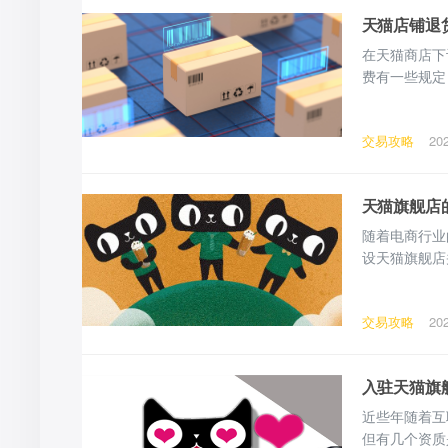
天猫店铺退
在天猫商店下
费有一些规定
货运费的一些情况。天猫店
因商品质量问
交易攻略
20
方不承担，退
天猫旗舰店
随着电商行业
设天猫旗舰店
就有机会成功
什么？在入驻
交易攻略
20
程：1、支付
入驻天猫旗
近些年随着互
但有几个资质