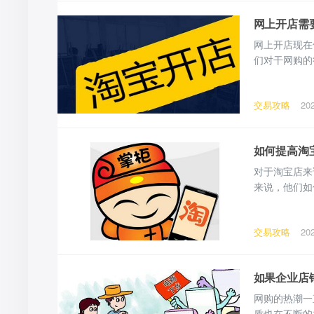
网上开店需
网上开店现在
们对干网购的
为电商的一种
支付以完成交
交易攻略
20
需要弄清楚你
如何提高淘
对于淘宝店来
来说，他们如
每次交易完成
分，评价差将
交易攻略
20
一家店铺至少
如果企业店
网购的热潮一
质也在不断的