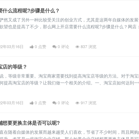
要什么流程呢?步骤是什么？
俨然又成了另外一种比较受关注的创业方式，尤其是这两年自媒体的发展
欲望也是提高了不少，那么网上开店需要什么流程呢?步骤是什么？网店
形式，它是一个允许人们边浏览边购买的网站，并通过各种在线支付方式
易。需要什么程序才能在网上开店？第一步不是在网上，而是在你的脑海
22年03月16日
0 点赞
0
评论
837 浏览
想开哪种商店。在这方面，开网店和开传统商店没有区别。寻找一个
宝店的等级？
说，等级非常重要。淘宝商家需要找到提高淘宝店等级的方法。对于淘宝
何提高淘宝店的等级？让我们做一个相关的介绍。一、淘宝店如何达到一
后，双方都有机会相互评价。如果店铺获得好评，将加1分，中等评价不
扣1分。一分代表一点信誉值。只要信誉值积累到一定程度，商店就会升
22年03月16日
0 点赞
0
评论
917 浏览
需要251分才能升级到一钻。 二、有什么方法？对于淘宝商家相关
铺想要更换主体是否可以呢?
直在随着自媒体的发展而越来越受人们喜欢，节省了不少时间，而且网购
提升，尤其是一些淘宝企业店铺。那么如果企业店铺想要更换主体是否可