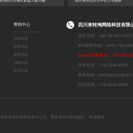
帮助中心
四川来转淘网络科技有限
座机号码：+86-28-85313337
买家帮助
400服务热线：4006-758-699
卖家帮助
服务流程
24小时业务联系：136-5813-8
功能介绍
商务合作：139-0244-8099
常见问题
商务邮箱：laizhuantao@tqit.
投诉热线：139-0244-8099
峨眉等设有分部和全资子公司。更多城市分部拟建中，敬请期待