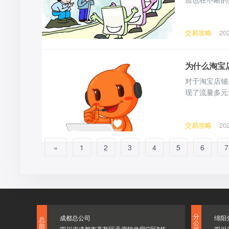
呢?一、 我
以改变店铺运
交易攻略
20
铺负责人也可
为什么淘宝
对于淘宝店铺
现了流量多元
为什么淘宝店
店铺的产品可
交易攻略
20
2、店铺的产
«
1
2
3
4
5
6
7
分
成都总公司
绵阳
总
公
部
四川省成都市高新区天府软件园G区8栋
四川