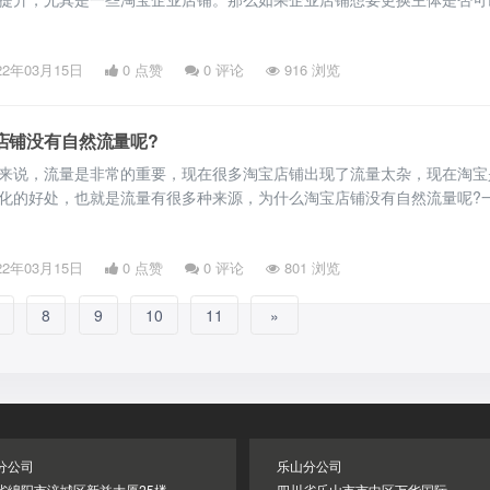
们应该注意什么事实上，如果淘宝店在正常运营中满足了变更的要求，他们
营的主体。变更店铺的业务实体具体是指变更并绑定店铺的认证实体，所
22年03月15日
0 点赞
0
评论
916 浏览
以在后期进行变更。事实上，根据淘宝网的最新规定，如果你想改变店铺
店铺没有自然流量呢?
来说，流量是非常的重要，现在很多淘宝店铺出现了流量太杂，现在淘宝
化的好处，也就是流量有很多种来源，为什么淘宝店铺没有自然流量呢?
铺没有自然流量？如果店铺的产品权重较低，不用说，如果只依靠自然搜
能排在100页之后。此时，如果店铺想要流量，它只能依靠付费流量来推
22年03月15日
0 点赞
0
评论
801 浏览
品类目使用的关键词是大词吗？大词的竞争有很多对手。所谓僧多
8
9
10
11
»
分公司
乐山分公司
省绵阳市涪城区新益大厦25楼
四川省乐山市市中区万华国际