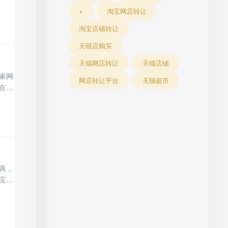
申请
+
淘宝网店转让
旗舰
淘宝店铺转让
天猫店购买
天猫网店转让
天猫店铺
家网
网店转让平台
天猫超市
在天
你不
入驻
具，
宝店
等，
门