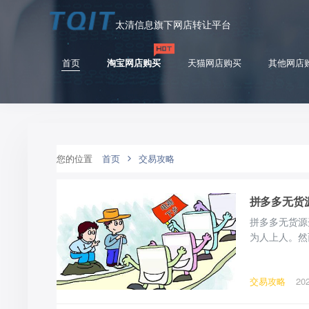
太清信息旗下网店转让平台
首页
淘宝网店购买
天猫网店购买
其他网店
您的位置
首页
交易攻略
拼多多无货
拼多多无货源
为人上人。然
多无货源开店
费的，个人身
交易攻略
20
家商店，保证