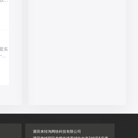
就可
以店
是实
一、
索，
广。
莆田来转淘网络科技有限公司
莆田市城厢区龙桥街道荔城中大道749号5号楼