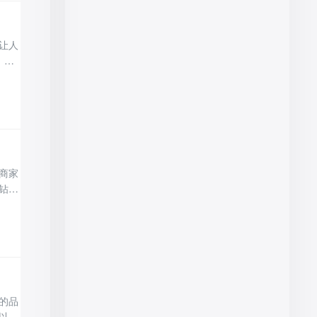
让人
：作
进行
里你
商家
钻？
加
级。
的品
以