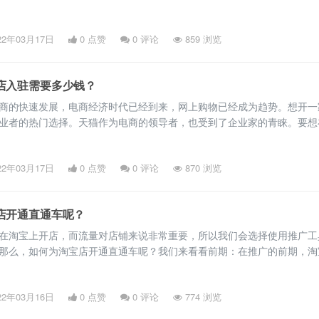
证正反面3、联系人身份证正面和背面4、商标注册证（r标志）或商标注册
TM标志）旗舰店还需要提交以下品牌资质和行业资质：品牌资质：如果
22年03月17日
0 点赞
0
评论
859 浏览
有人直接开设的，只提供国家商标局颁发的商标注册证或者
店入驻需要多少钱？
商的快速发展，电商经济时代已经到来，网上购物已经成为趋势。想开一
业者的热门选择。天猫作为电商的领导者，也受到了企业家的青睐。要想
你需要知道天猫门店可以分为三种类型：专卖店、专营店和旗舰店。也许
更贵。因此，对于那些想开设天猫旗舰店的人，他们会问，在天猫旗舰店
22年03月17日
0 点赞
0
评论
870 浏览
入驻天猫旗舰店需要多少钱？1、押金必须由在天猫经营的企业支付。
店开通直通车呢？
在淘宝上开店，而流量对店铺来说非常重要，所以我们会选择使用推广工
那么，如何为淘宝店开通直通车呢？我们来看看前期：在推广的前期，淘
备工作。它需要了解自己门店的各个方面，比如产品类型、质量、性价比
体趋势，熟悉门店的运营模式、供应链、物流等问题，并且只熟悉自己的
22年03月16日
0 点赞
0
评论
774 浏览
合理的推广方法。根据上一段中的商业数据筛选一些商品。这些商品应具