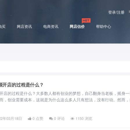
登录/注册
购买
网店资讯
电商资讯
网店估价
帮助中心
源开店的过程是什么？
开店的过程是什么？大多数人都有创业的梦想，自己翻身当老板，摇身一
而，创业需要成本，这就是为什么这么多人只有想法，没有行动。然而，
为我们提供了机会。一、无货源开店流程1、注册商店。注册拼多多网店
份证可以注册两家商店，拼多多商店保证金2000元，企业营业执照可以注
22年03月18日
0 点赞
0
评论
1150 浏览
金1000元，拼多多商店保证金前期可以先不交，两者和店铺没有