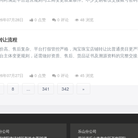
槛，最终遭遇店铺找回、债务牵连、经营受限等纠纷。以下是淘宝企业店
审核要求、操作规范及避坑要点，帮助买卖双方合规完成过户。 一、底
26年07月28日
0 点赞
0
评论
48 浏览
两大合规转让路径 淘宝企业店铺绑定企业主体，账号无法单独拆分过户
转让流程
价高、售后复杂、平台打假管控严格，淘宝珠宝店铺转让比普通类目更严
台主体变更规则，还需做好资质、售后、货品证书及溯源资料的完整交接
店铺标准化转让流程、核心细节与避坑要点，为买卖双方提供实用参考。
核验与筹备工作 交易洽谈前，双方需完成店铺全面核查，规避后续隐患
26年07月27日
0 点赞
0
评论
45 浏览
铺仅支持继承、直系亲属过户，不支持对外交易，市面转让均以企业珠宝
8
...
341
342
»
分公司
乐山分公司
省绵阳市涪城区新益大厦25楼
四川省乐山市市中区万华国际