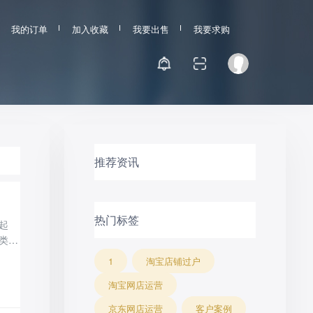
我的订单
加入收藏
我要出售
我要求购
推荐资讯
热门标签
起
类目
是淘
1
淘宝店铺过户
必须
淘宝网店运营
千
京东网店运营
客户案例