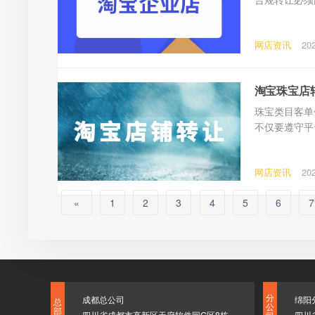
视核心转让门
整转让条件、
网店资讯
20
则：企业店铺
淘宝珠宝店
珠宝类目客单
不仅要遵守平
下是淘宝珠宝
一、转让前期
网店资讯
20
宝个人珠宝店
«
1
2
3
4
5
6
7
分
成都总公司
绵阳
总
公
部
四川省成都市高新区天府软件园G区8栋
四川