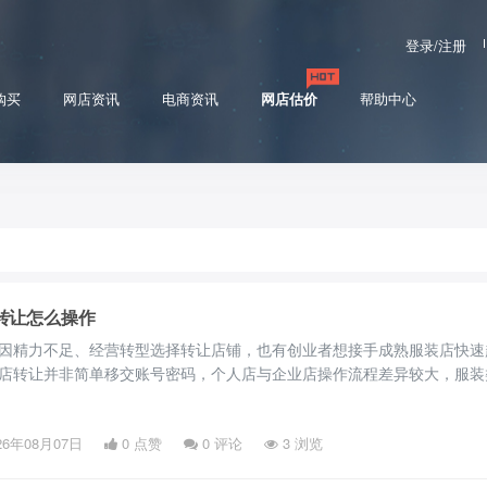
登录/注册
购买
网店资讯
电商资讯
网店估价
帮助中心
转让怎么操作
因精力不足、经营转型选择转让店铺，也有创业者想接手成熟服装店快速
店转让并非简单移交账号密码，个人店与企业店操作流程差异较大，服装
牌授权、售后纠纷等诸多问题，操作不当极易产生资金和法律风险。以下
全套实操步骤。 一、转让前置：服装店全面自检核验 正式转让前，商家
26年08月07日
0 点赞
0
评论
3 浏览
自检，店铺状态异常将直接驳回过户申请。首先核查店铺经营状态，通过