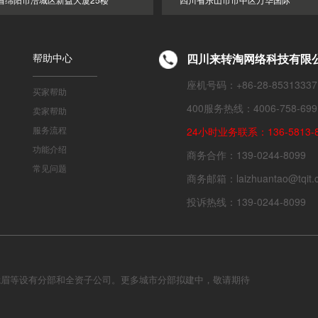
帮助中心
四川来转淘网络科技有限
座机号码：+86-28-85313337
买家帮助
400服务热线：4006-758-699
卖家帮助
服务流程
24小时业务联系：136-5813-8
功能介绍
商务合作：139-0244-8099
常见问题
商务邮箱：laizhuantao@tqit.
投诉热线：139-0244-8099
峨眉等设有分部和全资子公司。更多城市分部拟建中，敬请期待