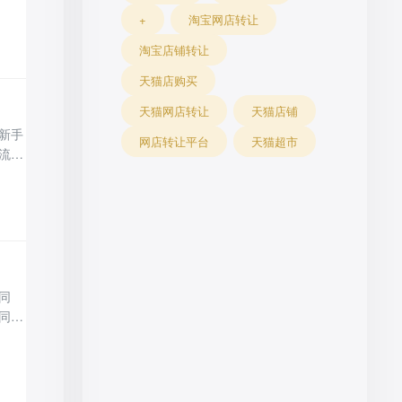
。
+
淘宝网店转让
驳回
类
淘宝店铺转让
天猫店购买
天猫网店转让
天猫店铺
新手
网店转让平台
天猫超市
流程
确定
产品
避
同
同一
饰类
基础
决定