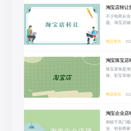
淘宝店转让
不少电商从业
题。淘宝店铺
更、店铺交接
铺，转让基础
网店资讯
20
差距较大。 
随意
淘宝珠宝店
珠宝首饰是淘
珠、彩宝等细
局珠宝电商，
新手顺利落地
网店资讯
20
新手需提前落
淘宝企业店
相较于高门槛
业、初创商家