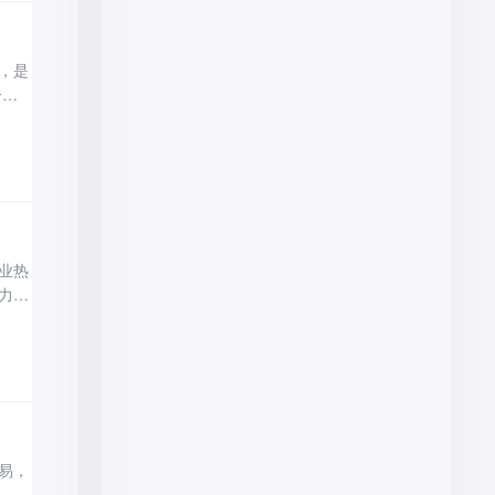
，是
分赛
综合
，两
业热
力不
质、
为买
易，
，忽