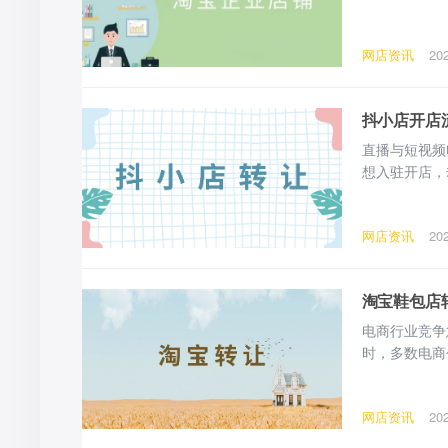
隐性成本，以
一、开店前期
网店资讯
20
耽误开店进度
抖小店开店
直播与短视频
想入驻开店，
与完整费用明
主体，备齐资
网店资讯
20
需完成化妆品
淘宝鞋包店
电商行业竞争
时，多数电商
个问题：同为
热门刚需类目
网店资讯
20
属性，奠定转