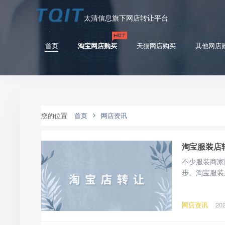
太清信息旗下网店转让平台
首页
淘宝网店购买
天猫网店购买
其他网店
您的位置
首页
网店资讯
淘宝服装店
不少服装商家
步。淘宝服装
涉及货源、品
宝服装店转让
网店资讯
20
完成店铺全面