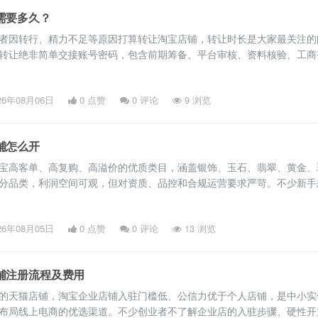
需要多久？
者因转行、精力不足等原因打算转让淘宝店铺，转让时长是大家最关注的
转让绝非简单交接账号密码，包含前期筹备、平台审核、资料核验、工商
等多个流程，店铺类型和转让方式不同，耗时差异明显。 一、不同类型
周期参考 淘宝店铺分为个人店铺和企业店铺，两类店铺转让流程不同，
26年08月06日
0 点赞
0
评论
9 浏览
个人店铺官方过户仅支持继承、离婚财产分割、近亲属过户等合规场景，
铺怎么开
宝高客单、高复购、高溢价的优质类目，涵盖银饰、玉石、翡翠、黄金、
分品类，利润空间可观，但对资质、品控和合规运营要求严苛。不少新手
却不熟悉开店流程和平台类目规则。以下是淘宝珠宝店铺完整开店流程，
开店。 一、开店前期筹备 开店前期筹备是规避审核失败、店铺违规的核
26年08月05日
0 点赞
0
评论
13 浏览
实到位。资质方面，淘宝珠宝类目分为个人店和企业店。个人店门槛低，
铺注册流程及费用
的天猫店铺，淘宝企业店铺入驻门槛低、公信力优于个人店铺，是中小实
布局线上电商的优选渠道。不少创业者不了解企业店的入驻步骤、硬性开