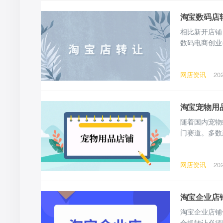
淘宝数码店
相比新开店铺
数码电商创业
道，店铺价值
决定。 一、
网店资讯
20
者的转让安全
淘宝宠物用
随着国内宠物
门赛道。多数
足、业务转型
经营状态与数
网店资讯
20
卖双方提供实
淘宝企业店
淘宝企业店铺
合规转让必须