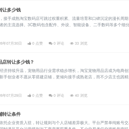
转让多少钱
，接手成熟淘宝数码店可跳过权重积累、流量培育和口碑沉淀的漫长周期
者的主流选择。3C数码包含配件、外设、智能设备、二手数码等多个细
无固定标准，由店铺类型、信誉等级、运营状态、资质合规性等多重维度
店铺类型：个人C店与企业店价值差异 淘宝数码店分为个人C店和企业店铺
26年07月30日
0 点赞
0
评论
33 浏览
性、资产价值和发展空间差异显著，是定价的核心基础。个人C店绑定
品店转让多少钱？
经济持续升温，宠物用品行业需求稳步增长，淘宝宠物用品店成为电商创
新手创业者不愿从零搭建店铺，更倾向接手成熟老店，而不少店主也因精
选择转让店铺。淘宝宠物店的转让价值没有固定标准，核心取决于店铺资
据权重。以下是淘宝宠物用品店铺转让的价值评判标准及核心影响因素，
26年07月29日
0 点赞
0
评论
40 浏览
用参考。 一、店铺等级：决定转让价值的基础框架 淘宝店铺分为个人C
铺转让条件
依托企业资质入驻，转让规则与个人店铺差异极大。平台严禁单纯账号交
同时满足平台运营规则与工商变更双重条件。不少交易者仅交接账号密码