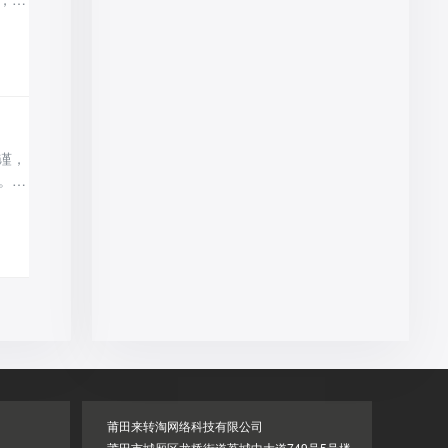
铺完
层规
，
谨，
。以
。淘
店为
莆田来转淘网络科技有限公司
莆田市城厢区龙桥街道荔城中大道749号5号楼