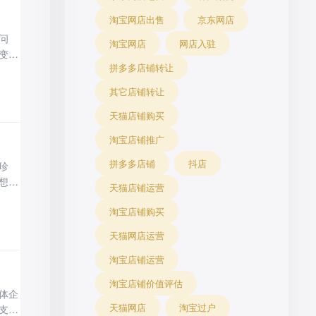
淘宝网店出售
京东网店
问
淘宝网店
网店入驻
变
拼多多店铺转让
店
耗时
其它店铺转让
禁止
天猫店铺购买
淘宝店铺推广
拼多多店铺
抖店
珍
想入
天猫店铺运营
助力
淘宝店铺购买
心，
仅
天猫网店运营
淘宝店铺运营
淘宝店铺价值评估
体企
天猫网店
淘宝过户
支及