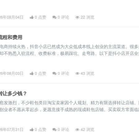
下是淘宝企业店铺完整注册流程及各项费用，帮助商家清晰规划开店事宜
：筹备核心资质材料 正式申请入驻前，需提前备齐资质资料，避免审核
26年08月04日
0 点赞
0
评论
22 浏览
。首先是企业主体资质，需有效期内的营业执照，经营范围匹配主营商品
流程和费用
电商持续火热，抖音小店已然成为大众低成本线上创业的主流渠道。很多
却不熟悉入驻流程、收费标准，极易踩坑、走弯路。以下是抖小店开店全
细，帮助新手清晰规划成本，顺利完成开店入驻。 一、开店前期准备：
质 此外，特殊品类需补充专项资质：食品类目需食品经营许可证，美妆
26年08月03日
0 点赞
0
评论
43 浏览
备案，品牌类商品需提供商标证书及品牌授权，资质材料需清晰无遮挡，
转让多少钱？
愈发激烈，不少鞋包类目淘宝卖家因个人规划、精力有限选择转让店铺。
创业者不愿从零起步，更愿意接手成熟的现成鞋包店铺。买卖双方常面临
淘宝鞋包店，转让价值差异极大，却不清楚核心估值逻辑。鞋包是淘宝服
，受众广泛、交易流通性强，店铺转让拥有成熟的估值体系。 一、店铺
26年07月31日
0 点赞
0
评论
42 浏览
让核心价值 店铺基础资质与信誉等级，是鞋包店转让估值的首要标准，