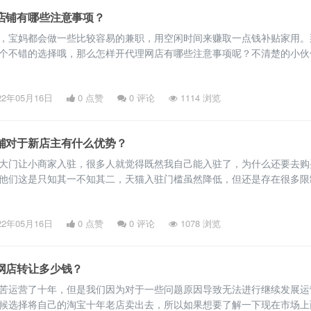
店铺有哪些注意事项？
，宝妈都会做一些比较容易的兼职，用空闲时间来赚取一点钱补贴家用。
个不错的选择哦，那么怎样开代理网店有哪些注意事项呢？不清楚的小伙
22年05月16日
0 点赞
0
评论
1114 浏览
铺对于新店主有什么优势？
大门让小商家入驻，很多人就觉得既然我自己能入驻了，为什么还要去购
他们这是只知其一不知其二，天猫入驻门槛虽然降低，但还是存在很多限
并不是你想的入驻成功就可以了，下面我们来讲讲购买天猫店铺开店的好
22年05月16日
0 点赞
0
评论
1078 浏览
网店转让多少钱？
苦运营了十年，但是我们因为对于一些问题原因导致无法进行继续发展运
候选择将自己的淘宝十年老店卖出去，所以如果想要了解一下现在市场上