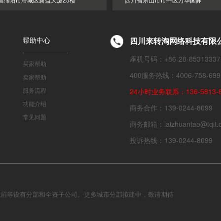
帮助中心
四川来转淘网络科技有限
座机号码：+86-28-85313337
买家帮助
400服务热线：4006-758-699
卖家帮助
服务流程
24小时业务联系：136-5813-8
功能介绍
商务合作：139-0244-8099
常见问题
商务邮箱：laizhuantao@tqit.
投诉热线：139-0244-8099
峨眉等设有分部和全资子公司。更多城市分部拟建中，敬请期待