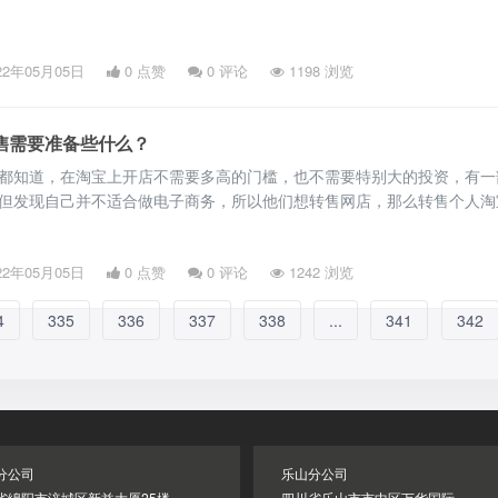
22年05月05日
0 点赞
0
评论
1198 浏览
售需要准备些什么？
都知道，在淘宝上开店不需要多高的门槛，也不需要特别大的投资，有一
但发现自己并不适合做电子商务，所以他们想转售网店，那么转售个人淘
续呢？
22年05月05日
0 点赞
0
评论
1242 浏览
4
335
336
337
338
...
341
342
分公司
乐山分公司
省绵阳市涪城区新益大厦25楼
四川省乐山市市中区万华国际