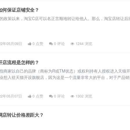
如何保证店铺安全？
的政策以来，淘宝C店可以名正言顺地转让给他人。那么，淘宝店转让后
22年05月09日
0 点赞
0
评论
1244 浏览
开店流程是怎样的？
指商家以自己的品牌（商标为R或TM状态）或权利持有人授权进入天猫
业想入驻天猫开设旗舰店，因为这是一个流量非常大的平台，对于产品销
优势。下面就给大家介绍一下怎么入驻。
22年05月07日
0 点赞
0
评论
1302 浏览
网店转让价格差距大？