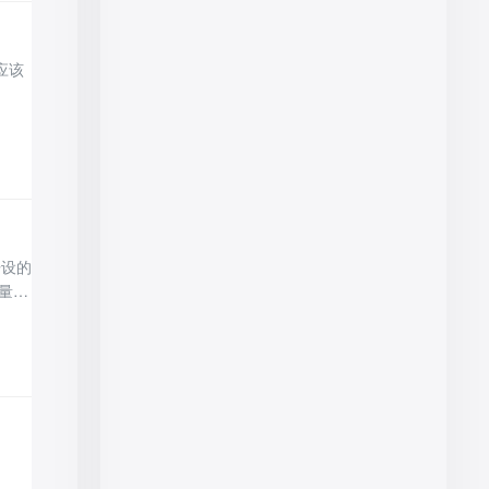
应该
开设的
量来