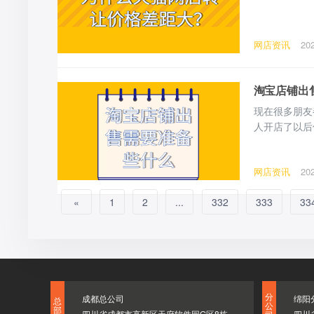
网店资讯
20
淘宝店铺出
现在很多朋友
人开店了以后
铺需要哪些手
网店资讯
20
«
1
2
...
332
333
33
分
成都总公司
绵阳
总
公
部
四川省成都市高新区天府软件园G区8栋
四川