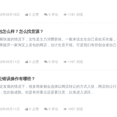
宝十年老店值多少钱?怎么评估淘宝网网店的价格，涉及很多方面，网店
店和闲置网店两类。同样的皇冠店铺，一家每月能赚钱，另外作为一家没
22年05月16日
0 点赞
0
评论
1181 浏览
量，那这个问题两个不同店铺的价值可以肯定不一样的。
包怎么样？怎么找货源？
展快速的情况下，女性是主力消费群体。一般来说女生自己喜欢买衣服，
果能开一家淘宝上卖包的网店，估计生意不错。可是我们有些创业者自己
源，更不可以知道开个店需要花多少钱。不用担心，下面就给大家介绍一
22年05月11日
0 点赞
0
评论
1167 浏览
让错误操作有哪些？
定发展的情况下，很多商家都会选择以网店转让的方式入驻，网店转让行
，也比较成熟。但是有些要点还是要注意，以免进入误区。
22年05月11日
0 点赞
0
评论
1057 浏览