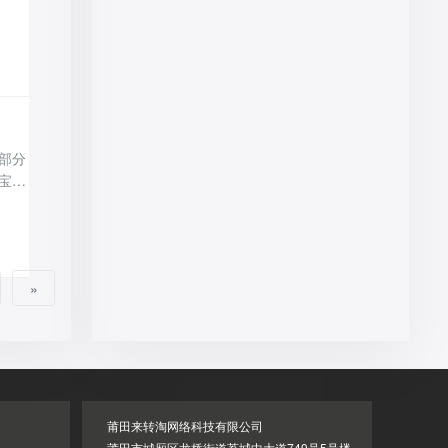
部分
宝店
»
莆田来转淘网络科技有限公司
莆田市城厢区龙桥街道荔城中大道749号5号楼