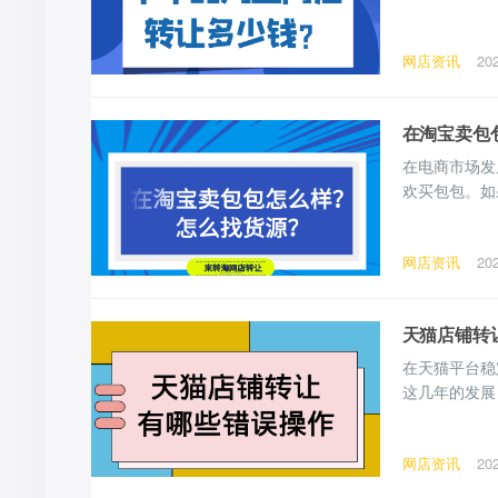
行情，那么淘
般分为经营网
网店资讯
20
经营，没客流
在淘宝卖包
在电商市场发
欢买包包。如
道如哪里找货
网店资讯
20
天猫店铺转
在天猫平台稳
这几年的发展
网店资讯
20