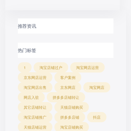
网店经营的队伍每年依旧会
览
新增壮大，而网店转让也逐
渐成为商家们开网店的必备
首选！
推荐资讯
热门标签
1
淘宝店铺过户
淘宝网店运营
京东网店运营
客户案例
淘宝网店出售
京东网店
淘宝网店
网店入驻
拼多多店铺转让
其它店铺转让
天猫店铺购买
淘宝店铺推广
拼多多店铺
抖店
天猫店铺运营
淘宝店铺购买