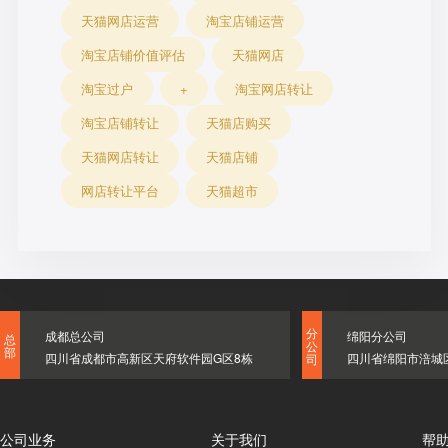
天猫网店运营
淘宝店铺运营
淘宝店铺价值评估
天猫网店
淘宝过户
+
淘宝网店转让
淘宝店铺转让
天猫店购买
天猫网店转让
天猫店铺
网店转让平台
天猫超市
分
成都总公司
绵阳分公司
总
公
部
四川省成都市高新区天府软件园G区8栋
四川省绵阳市涪城
司
公司业务
关于我们
帮