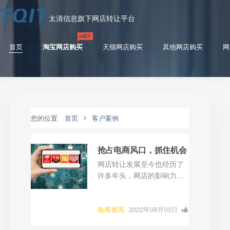
太清信息旗下网店转让平台
首页
淘宝网店购买
天猫网店购买
其他网店购买
网
您的位置
首页
客户案例
抢占电商风口，抓住机会
网店转让发展至今也经历了
许多年头，网店的影响力早
已深入到电商人们的日常生
活，虽然如今的网店经营不
像开始时那般容易，不少人
电商资讯
2022年08月03日
认为电商红利已经消失，但
0 点赞
0
评论
1953 浏