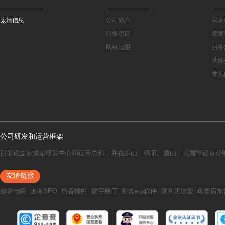
太清信息
公司简介
买家
服务项目
卖家
网站地图
服务
功能
常见
公司研发和运营框架
目前设立有成都研发中心和运营总部，并在乐山、绵阳、眉山、峨眉等设有分
友情链接
超梦电商
上海SEO
抖音报白
数字展厅
虾皮erp软件
便利店加盟
母婴店加