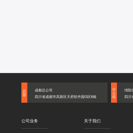
分
成都总公司
绵阳
总
公
部
四川省成都市高新区天府软件园G区8栋
四川
司
公司业务
关于我们