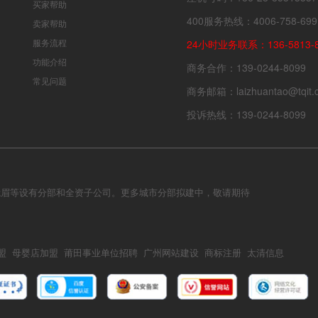
买家帮助
400服务热线：4006-758-699
卖家帮助
服务流程
24小时业务联系：136-5813-8
功能介绍
商务合作：139-0244-8099
常见问题
商务邮箱：laizhuantao@tqit.
投诉热线：139-0244-8099
峨眉等设有分部和全资子公司。更多城市分部拟建中，敬请期待
盟
母婴店加盟
莆田事业单位招聘
广州网站建设
商标注册
太清信息