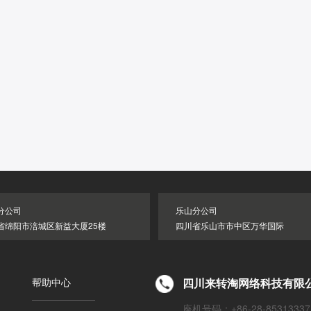
分公司
乐山分公司
省绵阳市涪城区新益大厦25楼
四川省乐山市市中区万华国际
帮助中心
四川来转淘网络科技有限
座机号码：+86-28-85313337