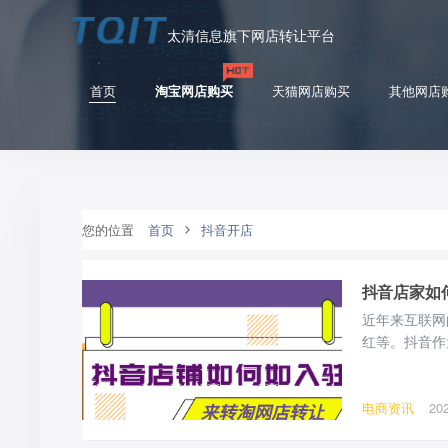
太清信息旗下网店转让平台
首页
淘宝网店购买
天猫网店购买
其他网店
您的位置
首页
抖音开店
抖音店家如
近年来互联网
红等。抖音作
物相结合，让
那么如何在抖
电商资讯
20