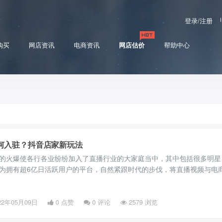
登录/注册
购买
网店资讯
电商资讯
网店估价
帮助中心
何入驻？抖音店家新玩法
的火爆使各行各业纷纷加入了直播行业的大家庭当中，其中包括很多明星
为拥有超6亿日活跃用户的平台，自然紧跟时代的步伐，将直播视频与电
用户在直播和短视频中选中心仪的商品。所以大量的商家纷纷涌入抖音平
音中办理店铺入驻呢？
22年05月09日
0 点赞
0
评论
2579 浏览