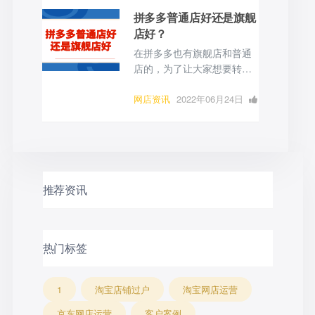
纷在拼多多开店。大家除了
览
拼多多普通店好还是旗舰
关心拼多多怎么开店之外，
店好？
对于后续的运营技巧也是非
常感兴趣的。
在拼多多也有旗舰店和普通
店的，为了让大家想要转让
拼多多店铺的时候有一个更
好的认知，现在给大家介绍
网店资讯
2022年06月24日
一下拼多多旗舰店好还是普
0 点赞
0
评论
1435 浏
通店好？
览
推荐资讯
热门标签
1
淘宝店铺过户
淘宝网店运营
京东网店运营
客户案例