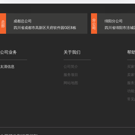
分
成都总公司
绵阳分公司
总
公
部
四川省成都市高新区天府软件园G区8栋
四川省绵阳市涪城
司
公司业务
关于我们
帮
太清信息
公司简介
买家
服务项目
卖家
网站地图
服务
功能
常见