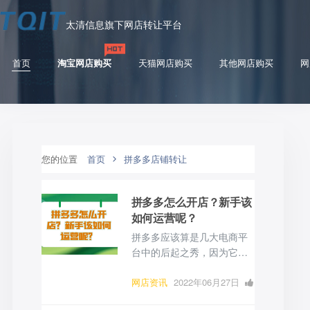
太清信息旗下网店转让平台
首页
淘宝网店购买
天猫网店购买
其他网店购买
网
您的位置
首页
拼多多店铺转让
拼多多怎么开店？新手该
如何运营呢？
拼多多应该算是几大电商平
台中的后起之秀，因为它独
特的推广方式，这几年它的
人气也是非常火爆的。很多
网店资讯
2022年06月27日
商家也看中了它的潜力，纷
0 点赞
0
评论
1348 浏