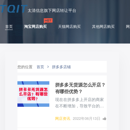
太清信息旗下网店转让平台
首页
淘宝网店购买
天猫网店购买
其他网店购买
网
您的位置
首页
拼多多店铺
拼多多无货源怎么开店？
有哪些优势？
现在在拼多多上开店的商家
在不断增加，导致平台的竞
争也越来越激烈，对于商家
来说，很多都会选择无货源
网店资讯
2022年06月13日
模式来开店。那么在拼多多
0 点赞
0
评论
1383 浏