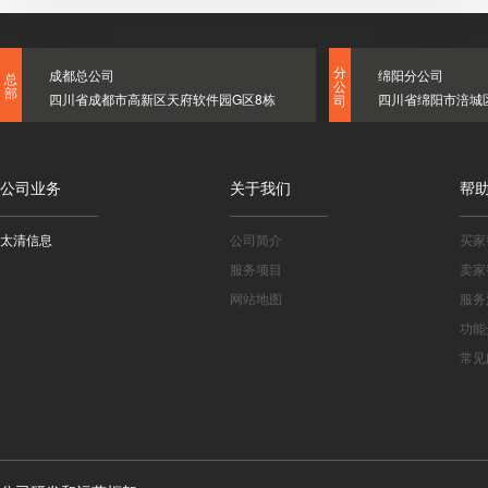
分
成都总公司
绵阳分公司
总
公
部
四川省成都市高新区天府软件园G区8栋
四川省绵阳市涪城
司
公司业务
关于我们
帮
太清信息
公司简介
买家
服务项目
卖家
网站地图
服务
功能
常见