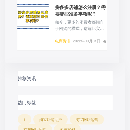
上无货源要怎么去开店？这
览
拼多多店铺怎么注册？需
个模式有哪些优点？
要哪些准备事项呢？
如今，更多的消费者都倾向
于网购的模式，这远比实体
店购物更为方便。此外，网
上购物还有一个很大的好
电商资讯
2022年08月01日
处，那就是更容易买到物美
0 点赞
0
评论
1376 浏
价廉的商品，这是实体店所
览
无法比拟的。就拿拼多多来
说，其上销售的商品价格普
遍都是非常低的，尤其是拼
推荐资讯
团砍价的模式可以为消费者
带来更大的优惠力度。随着
平台的快速发展，选择在拼
多多开店的商家也逐渐多了
热门标签
起来。那么，拼多多店铺怎
么注册呢？
1
淘宝店铺过户
淘宝网店运营
京东网店运营
客户案例