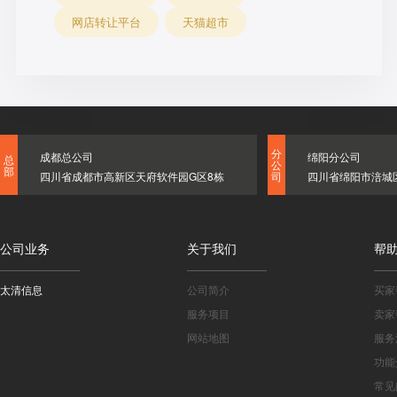
网店转让平台
天猫超市
分
成都总公司
绵阳分公司
总
公
部
四川省成都市高新区天府软件园G区8栋
四川省绵阳市涪城
司
公司业务
关于我们
帮
太清信息
公司简介
买家
服务项目
卖家
网站地图
服务
功能
常见