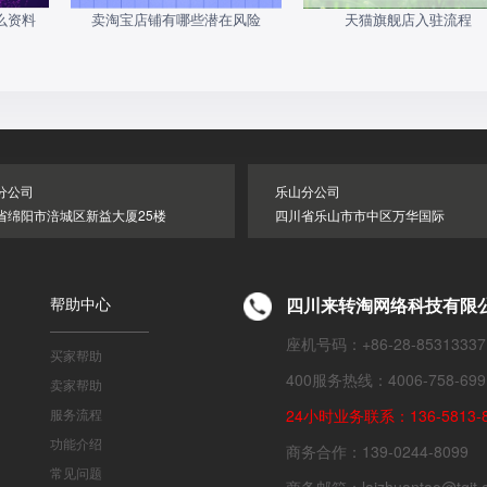
么资料
卖淘宝店铺有哪些潜在风险
天猫旗舰店入驻流程
分公司
乐山分公司
省绵阳市涪城区新益大厦25楼
四川省乐山市市中区万华国际
帮助中心
四川来转淘网络科技有限
座机号码：+86-28-85313337
买家帮助
400服务热线：4006-758-699
卖家帮助
服务流程
24小时业务联系：136-5813-8
功能介绍
商务合作：139-0244-8099
常见问题