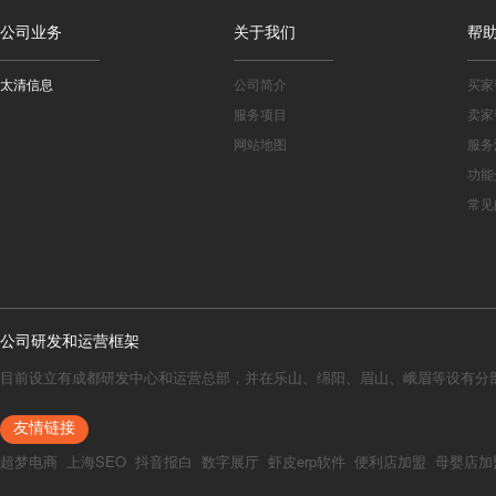
公司业务
关于我们
帮
太清信息
公司简介
买家
服务项目
卖家
网站地图
服务
功能
常见
公司研发和运营框架
目前设立有成都研发中心和运营总部，并在乐山、绵阳、眉山、峨眉等设有分
友情链接
超梦电商
上海SEO
抖音报白
数字展厅
虾皮erp软件
便利店加盟
母婴店加