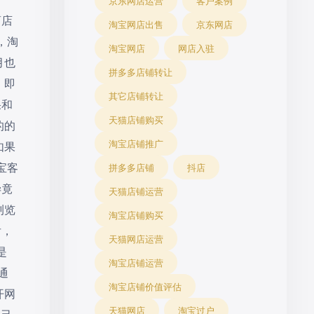
京东网店运营
客户案例
商店
淘宝网店出售
京东网店
，淘
淘宝网店
网店入驻
月也
拼多多店铺转让
，即
其它店铺转让
果和
天猫店铺购买
的的
淘宝店铺推广
如果
宝客
拼多多店铺
抖店
毕竟
天猫店铺运营
浏览
淘宝店铺购买
后，
天猫网店运营
是
淘宝店铺运营
通
淘宝店铺价值评估
开网
天猫网店
淘宝过户