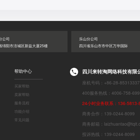
分公司
乐山分公司
省绵阳市涪城区新益大厦25楼
四川省乐山市市中区万华国际
帮助中心
四川来转淘网络科技有限
座机号码：+86-28-85313337
买家帮助
400服务热线：4006-758-699
卖家帮助
服务流程
24小时业务联系：136-5813-8
功能介绍
商务合作：139-0244-8099
常见问题
商务邮箱：laizhuantao@tqit.
投诉热线：139-0244-8099