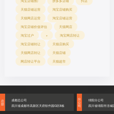
淘宝店铺推广
拼多多店铺
抖店
天猫店铺运营
淘宝店铺购买
天猫网店运营
淘宝店铺运营
淘宝店铺价值评估
天猫网店
淘宝过户
+
淘宝网店转让
淘宝店铺转让
天猫店购买
天猫网店转让
天猫店铺
网店转让平台
天猫超市
分
成都总公司
绵阳分公司
总
公
部
四川省成都市高新区天府软件园G区8栋
四川省绵阳市涪城
司