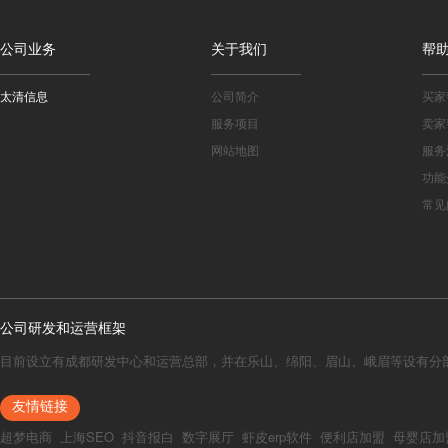
公司业务
关于我们
帮
太清信息
公司简介
买家
服务项目
卖家
网站地图
服务
功能
常见
公司研发和运营框架
目前设立有成都研发中心和运营总部，并在乐山、绵阳、眉山、峨眉等设有分
友情链接
超梦电商
上海SEO
抖音报白
数字展厅
虾皮erp软件
便利店加盟
母婴店加