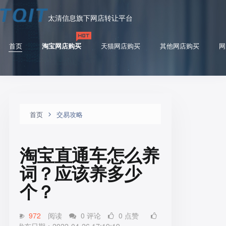
太清信息旗下网店转让平台
首页
淘宝网店购买
天猫网店购买
其他网店购买
网
首页
交易攻略
淘宝直通车怎么养
词？应该养多少
个？
972
阅读
0 评论
0 点赞