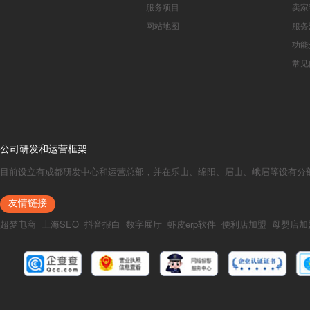
服务项目
卖家
网站地图
服务
功能
常见
公司研发和运营框架
目前设立有成都研发中心和运营总部，并在乐山、绵阳、眉山、峨眉等设有分
友情链接
超梦电商
上海SEO
抖音报白
数字展厅
虾皮erp软件
便利店加盟
母婴店加