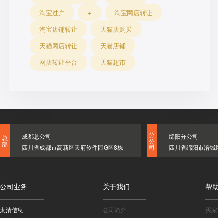
淘宝过户
+
淘宝网店转让
淘宝店铺转让
天猫店购买
天猫网店转让
天猫店铺
网店转让平台
天猫超市
分
成都总公司
绵阳分公司
总
公
部
四川省成都市高新区天府软件园G区8栋
四川省绵阳市涪城
司
公司业务
关于我们
帮
太清信息
公司简介
买家