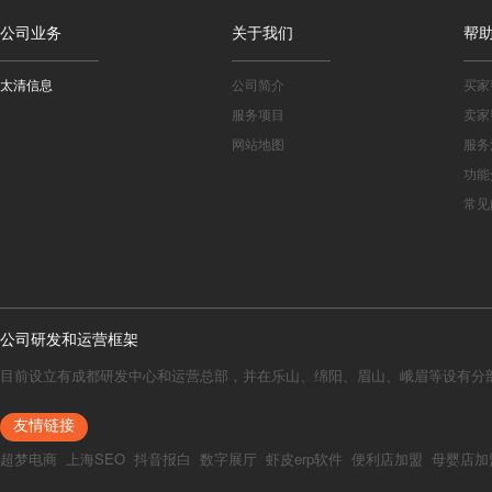
公司业务
关于我们
帮
太清信息
公司简介
买家
服务项目
卖家
网站地图
服务
功能
常见
公司研发和运营框架
目前设立有成都研发中心和运营总部，并在乐山、绵阳、眉山、峨眉等设有分
友情链接
超梦电商
上海SEO
抖音报白
数字展厅
虾皮erp软件
便利店加盟
母婴店加