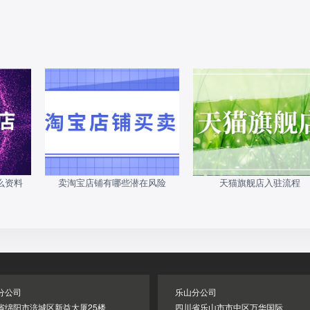
么资料
卖淘宝店铺有哪些潜在风险
天猫旗舰店入驻流程
分公司
乐山分公司
省绵阳市涪城区新益大厦25楼
四川省乐山市市中区万华国际