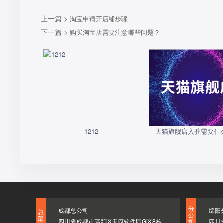
上一篇 >
淘宝申请开店铺步骤
下一篇 >
购买淘宝店需要注意哪些问题？
1212
天猫旗舰店入驻需要什
分
成都总公司
绵阳
总
公
部
四川省成都市高新区天府软件园G区8栋
四川
司