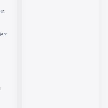
是能
包含
。
排