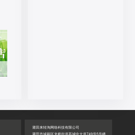
莆田来转淘网络科技有限公司
莆田市城厢区龙桥街道荔城中大道749号5号楼