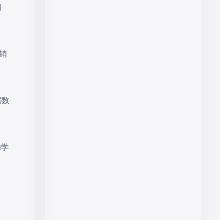
问
销
据数
的学