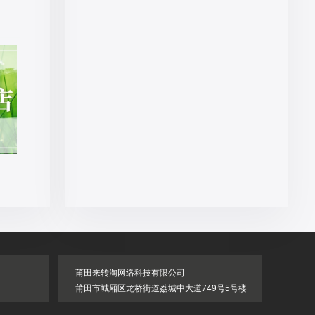
莆田来转淘网络科技有限公司
莆田市城厢区龙桥街道荔城中大道749号5号楼