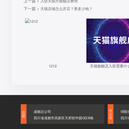
上一篇 >
入驻天猫开旗舰店费用
下一篇 >
天猫店铺怎么开店？要多少钱？
1212
天猫旗舰店入驻需要什
分
成都总公司
绵阳
总
公
部
四川省成都市高新区天府软件园G区8栋
四川
司