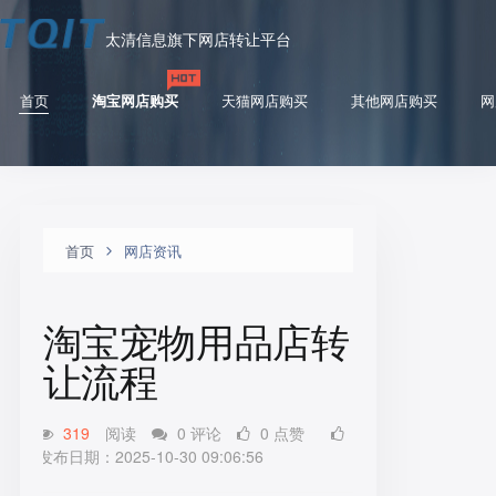
太清信息旗下网店转让平台
首页
淘宝网店购买
天猫网店购买
其他网店购买
网
首页
网店资讯
淘宝宠物用品店转
让流程
319
阅读
0 评论
0 点赞
发布日期：2025-10-30 09:06:56