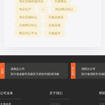
淘宝店铺价值评估
天猫网店
淘宝过户
+
淘宝网店转让
淘宝店铺转让
天猫店购买
天猫网店转让
天猫店铺
网店转让平台
天猫超市
分
成都总公司
绵阳分公司
总
公
部
四川省成都市高新区天府软件园G区8栋
四川省绵阳市涪城
司
公司业务
关于我们
帮
太清信息
公司简介
买家