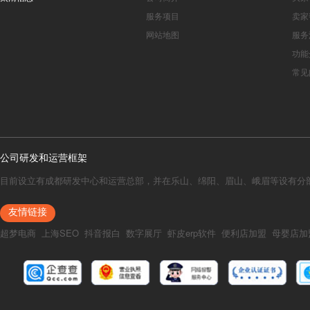
服务项目
卖家
网站地图
服务
功能
常见
公司研发和运营框架
目前设立有成都研发中心和运营总部，并在乐山、绵阳、眉山、峨眉等设有分
友情链接
超梦电商
上海SEO
抖音报白
数字展厅
虾皮erp软件
便利店加盟
母婴店加