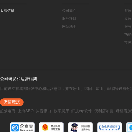
太清信息
公司简介
买家
服务项目
卖家
网站地图
服务
功能
常见
公司研发和运营框架
目前设立有成都研发中心和运营总部，并在乐山、绵阳、眉山、峨眉等设有分
友情链接
超梦电商
上海SEO
抖音报白
数字展厅
虾皮erp软件
便利店加盟
母婴店加