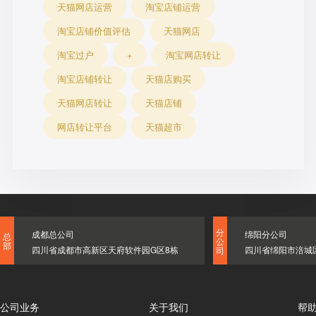
天猫网店运营
淘宝店铺运营
淘宝店铺价值评估
天猫网店
淘宝过户
+
淘宝网店转让
淘宝店铺转让
天猫店购买
天猫网店转让
天猫店铺
网店转让平台
天猫超市
分
成都总公司
绵阳分公司
总
公
部
四川省成都市高新区天府软件园G区8栋
四川省绵阳市涪城
司
公司业务
关于我们
帮