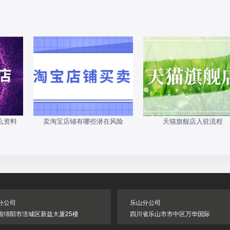
么资料
卖淘宝店铺有哪些潜在风险
天猫旗舰店入驻流程
分公司
乐山分公司
省绵阳市涪城区新益大厦25楼
四川省乐山市市中区万华国际