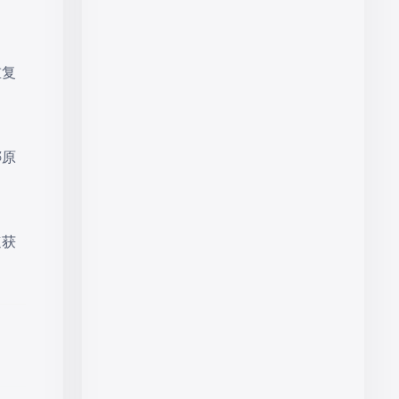
重复
绑原
速获