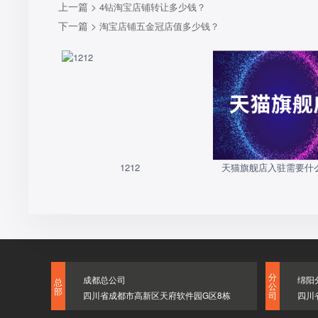
上一篇 >
4钻淘宝店铺转让多少钱？
下一篇 >
淘宝店铺五金冠店值多少钱？
1212
天猫旗舰店入驻需要什
分
成都总公司
绵阳
总
公
部
四川省成都市高新区天府软件园G区8栋
四川
司