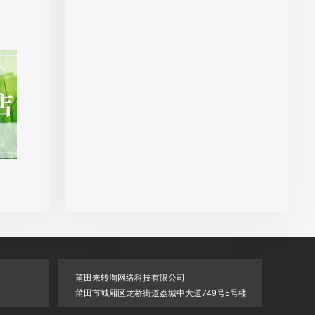
莆田来转淘网络科技有限公司
莆田市城厢区龙桥街道荔城中大道749号5号楼