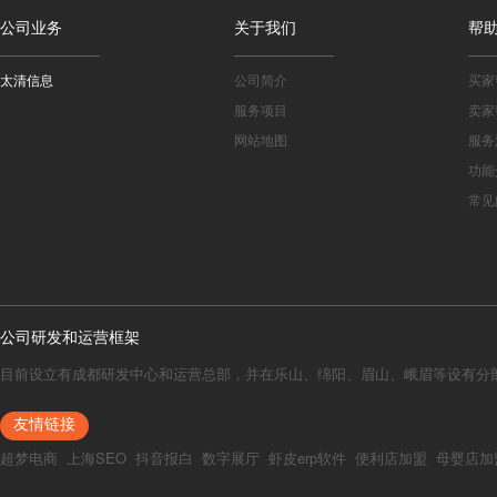
公司业务
关于我们
帮
太清信息
公司简介
买家
服务项目
卖家
网站地图
服务
功能
常见
公司研发和运营框架
目前设立有成都研发中心和运营总部，并在乐山、绵阳、眉山、峨眉等设有分
友情链接
超梦电商
上海SEO
抖音报白
数字展厅
虾皮erp软件
便利店加盟
母婴店加