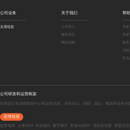
公司业务
关于我们
帮
太清信息
公司简介
买家
服务项目
卖家
网站地图
服务
功能
常见
公司研发和运营框架
目前设立有成都研发中心和运营总部，并在乐山、绵阳、眉山、峨眉等设有分
友情链接
超梦电商
上海SEO
抖音报白
数字展厅
虾皮erp软件
便利店加盟
母婴店加