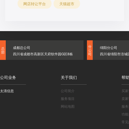
网店转让平台
天猫超市
分
成都总公司
绵阳分公司
总
公
部
四川省成都市高新区天府软件园G区8栋
四川省绵阳市涪城
司
公司业务
关于我们
帮
太清信息
公司简介
买家
服务项目
卖家
网站地图
服务
功能
常见