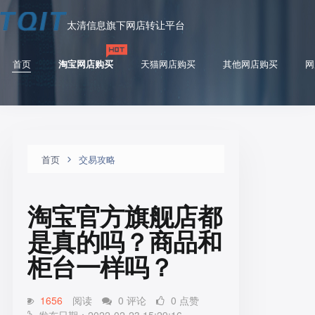
太清信息旗下网店转让平台
首页
淘宝网店购买
天猫网店购买
其他网店购买
网
首页
交易攻略
淘宝官方旗舰店都
是真的吗？商品和
柜台一样吗？
1656
阅读
0 评论
0 点赞