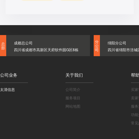
分
成都总公司
绵阳分公司
总
公
部
四川省成都市高新区天府软件园G区8栋
四川省绵阳市涪城
司
公司业务
关于我们
帮
太清信息
公司简介
买家
服务项目
卖家
网站地图
服务
功能
常见